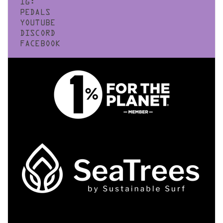
IG:
PEDALS
YOUTUBE
DISCORD
FACEBOOK