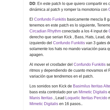
DD
: En este patch lo que quiero compartir es
dinámica al patch y romper la monotonia con
El
Confundo Funkitis
basicamente mescla 8 gat
tenemos en este patch es lo siguiente, Tenem
Circadian Rhythm
conectado a los 4 input de
derecho que serian Kick , Bass, Hats, Lead, de
izquierdo del
Confundo Funkitis
van 3 gates d
solamente los hats no mando variación para q
apagen.
Al mover el crosfader del
Confundo Funkitis
se
ritmos y dependiendo de cuanto movamos el F
variación que tendremos en el patch.
Los sonidos son Kick de
Basimilus Iteritas Alte
bass esta controlado por un
Mimetic Digitalis
e
Manis Iteritas
, Lead
Loquelic Iteritas Percido
m
Mimetic Digitalis
en 16 pasos..