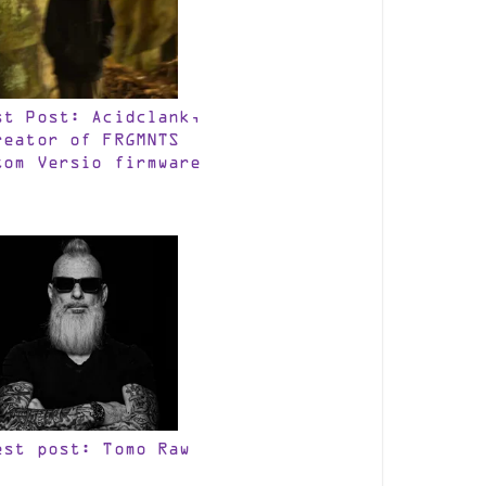
st Post: Acidclank,
reator of FRGMNTS
tom Versio firmware
est post: Tomo Raw