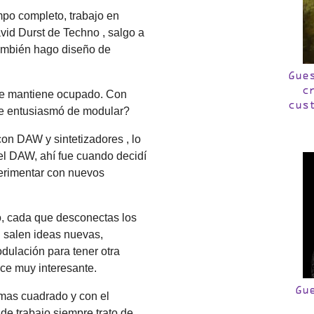
mpo completo, trabajo en
vid Durst de Techno , salgo a
también hago diseño de
Gue
c
te mantiene ocupado. Con
cus
te entusiasmó de modular?
on DAW y sintetizadores , lo
el DAW, ahí fue cuando decidí
erimentar con nuevos
o, cada que desconectas los
h salen ideas nuevas,
dulación para tener otra
hace muy interesante.
Gu
 mas cuadrado y con el
de trabajo siempre trato de