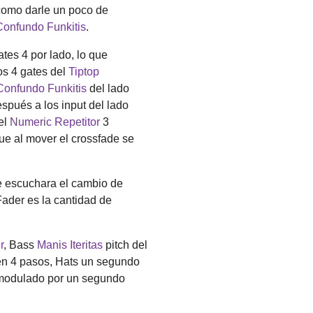
 como darle un poco de
Confundo Funkitis
.
es 4 por lado, lo que
os 4 gates del
Tiptop
Confundo Funkitis
del lado
spués a los input del lado
el
Numeric Repetitor
3
ue al mover el crossfade se
 escuchara el cambio de
ader es la cantidad de
r
, Bass
Manis Iteritas
pitch del
n 4 pasos, Hats un segundo
odulado por un segundo