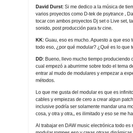
David Durst
: Si me dedico a la música de tie
varios proyectos como D-tek de psytrance , Da
tocar con ambos proyectos Dj set o Live set, 
sonido, post producción para tv cine.
KK
: Guau, eso es mucho. Apuesto a que eso 
todo eso, ¿por qué modular? ¿Qué es lo que 
DD
: Bueno, llevo mucho tiempo produciendo c
cual empezó a aburrirme sobre todo el tema d
entrar al mudo de modulares y empezar a exp
métodos.
Lo que me gusta del modular es que es infinit
cables y empiezas de cero a crear algun patc
inclusive podría ser solamente mandar una mo
cosa, y otra y otra,, es ilimitado y eso se me 
Al trabajar en DAW music electrónica todo es
modular rompes eso y creas otraas dinámicas 