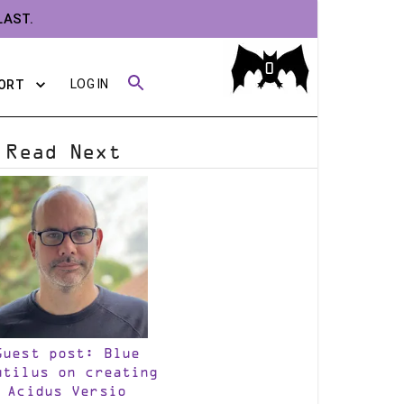
LAST.
0
LOG IN
ORT
Read Next
Guest post: Blue
utilus on creating
Acidus Versio