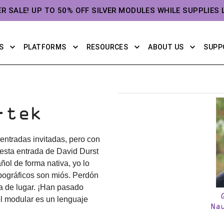
ER SALE! UP TO 50% OFF SILVER MODULES WHILE SUPPLIES 
S
PLATFORMS
RESOURCES
ABOUT US
SUPP
-tek
entradas invitadas, pero con
esta entrada de David Durst
ol de forma nativa, yo lo
tipográficos son miós. Perdón
ra de lugar. ¡Han pasado
el modular es un lenguaje
Na